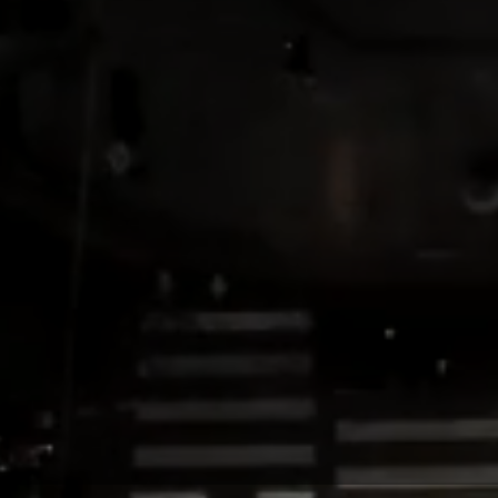
Wir gestalten die Netze von
morgen:
Glasfaser - Mobilfunk -
Rechenzentren
MICUS Strategieberatung GmbH ist eines der
deutschlandweit führenden Beratungsunternehmen in
den Bereichen Breitbandausbau,
Glasfasernetzplanungen, Mobilfunkmessung sowie
Digitalisierungsstrategien. MICUS steht für
maßgeschneiderte Lösungen und eine zielorientierte
Umsetzung der digitalen Transformation. Seit unserer
Gründung im Jahr 2000 lassen wir uns am Erfolg
unserer Beratungsarbeit messen.