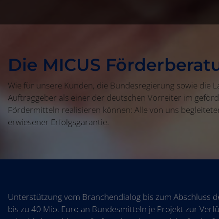
Die MICUS Förderberat
Wie für unsere Kunden, die Bundesregierung sowie die La
Auftraggeber als einer der deutschen Vorreiter im gefö
Fördermitteln realisieren können: Alle von uns begleitet
erwiesener Erfolgsgarantie.
Unterstützung vom Branchendialog bis zum Abschluss des
bis zu 40 Mio. Euro an Bundesmitteln je Projekt zur Ver