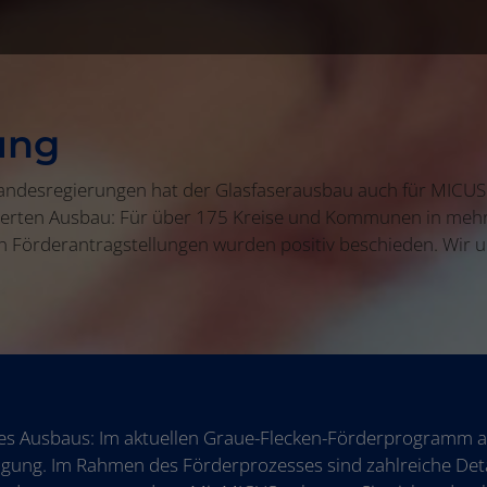
ung
ndesregierungen hat der Glasfaserausbau auch für MICUS hö
rderten Ausbau: Für über 175 Kreise und Kommunen in mehr 
en Förderantragstellungen wurden positiv beschieden. Wir u
 Ausbaus: Im aktuellen Graue-Flecken-Förderprogramm auf 
fügung. Im Rahmen des Förderprozesses sind zahlreiche Deta