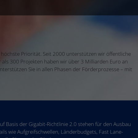
chste Priorität. Seit 2000 unterstützen wir öffentliche
als 300 Projekten haben wir über 3 Milliarden Euro an
nterstützen Sie in allen Phasen der Förderprozesse – mit
Basis der Gigabit-Richtlinie 2.0 stehen für den Ausbau
ils wie Aufgreifschwellen, Länderbudgets, Fast Lane-