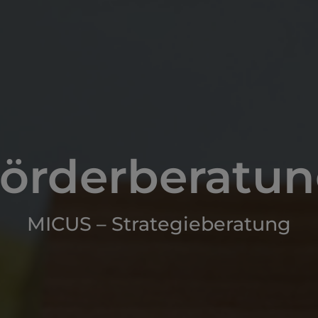
örder­beratu
MICUS – Strategieberatung