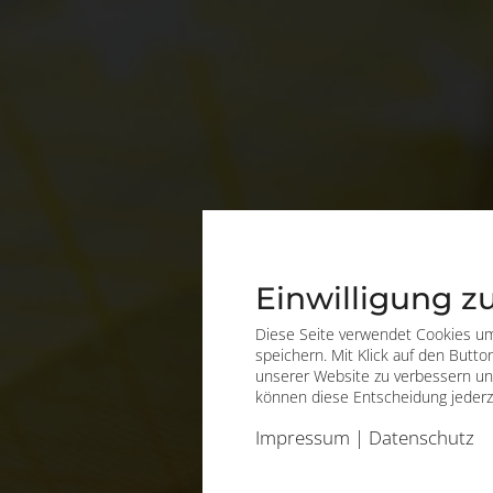
Einwilligung 
Diese Seite verwendet Cookies um
speichern. Mit Klick auf den Butto
unserer Website zu verbessern und
können diese Entscheidung jederz
Impressum
|
Datenschutz