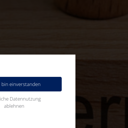
ch bin einverstanden
iche Datennutzung
ablehnen