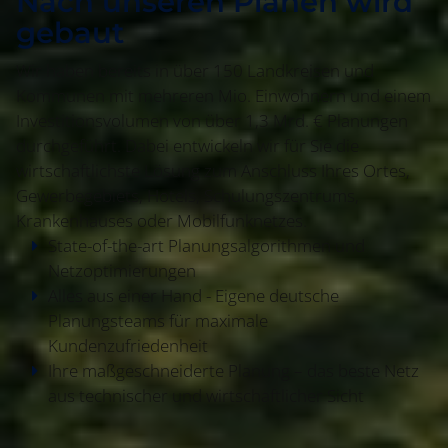
Nach unseren Plänen wird
gebaut
Wir haben bereits in über 150 Landkreisen und
Kommunen mit mehreren Mio. Einwohnern und einem
Investitionsvolumen von über 1,3 Mrd. € Planungen
durchgeführt. Dabei entwickeln wir für Sie die
wirtschaftlichste Lösung zum Anschluss Ihres Ortes,
Gewerbegebiets, Hotels, Schulungszentrums,
Krankenhauses oder Mobilfunknetzes.
State-of-the-art Planungsalgorithmen und
Netzoptimierungen
Alles aus einer Hand - Eigene deutsche
Planungsteams für maximale
Kundenzufriedenheit
Ihre maßgeschneiderte Planung – das beste Netz
aus technischer und wirtschaftlicher Sicht